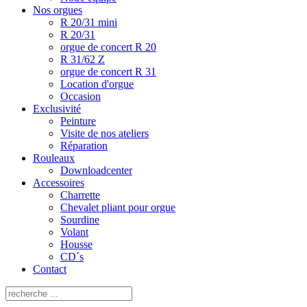
Nos orgues
R 20/31 mini
R 20/31
orgue de concert R 20
R 31/62 Z
orgue de concert R 31
Location d'orgue
Occasion
Exclusivité
Peinture
Visite de nos ateliers
Réparation
Rouleaux
Downloadcenter
Accessoires
Charrette
Chevalet pliant pour orgue
Sourdine
Volant
Housse
CD´s
Contact