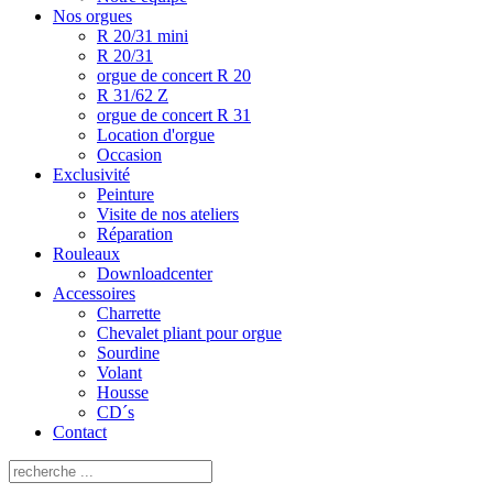
Nos orgues
R 20/31 mini
R 20/31
orgue de concert R 20
R 31/62 Z
orgue de concert R 31
Location d'orgue
Occasion
Exclusivité
Peinture
Visite de nos ateliers
Réparation
Rouleaux
Downloadcenter
Accessoires
Charrette
Chevalet pliant pour orgue
Sourdine
Volant
Housse
CD´s
Contact