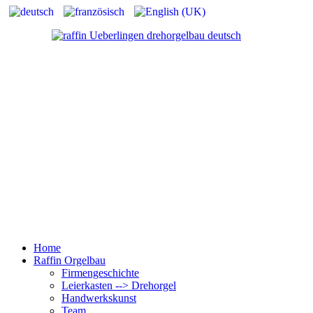
Home
Raffin Orgelbau
Firmengeschichte
Leierkasten --> Drehorgel
Handwerkskunst
Team