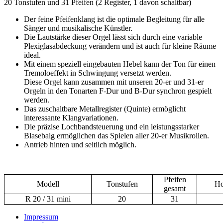
20 Tonstufen und 31 Pfeifen (2 Register, 1 davon schaltbar)
Der feine Pfeifenklang ist die optimale Begleitung für alle
Sänger und musikalische Künstler.
Die Lautstärke dieser Orgel lässt sich durch eine variable
Plexiglasabdeckung verändern und ist auch für kleine Räume
ideal.
Mit einem speziell eingebauten Hebel kann der Ton für einen
Tremoloeffekt in Schwingung versetzt werden.
Diese Orgel kann zusammen mit unseren 20-er und 31-er
Orgeln in den Tonarten F-Dur und B-Dur synchron gespielt
werden.
Das zuschaltbare Metallregister (Quinte) ermöglicht
interessante Klangvariationen.
Die präzise Lochbandsteuerung und ein leistungsstarker
Blasebalg ermöglichen das Spielen aller 20-er Musikrollen.
Antrieb hinten und seitlich möglich.
Pfeifen
Modell
Tonstufen
Ho
gesamt
R 20 / 31 mini
20
31
Impressum