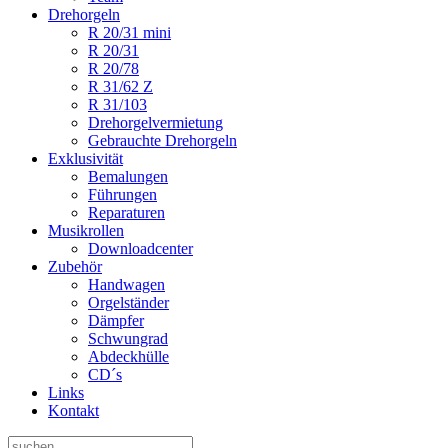
Drehorgeln
R 20/31 mini
R 20/31
R 20/78
R 31/62 Z
R 31/103
Drehorgelvermietung
Gebrauchte Drehorgeln
Exklusivität
Bemalungen
Führungen
Reparaturen
Musikrollen
Downloadcenter
Zubehör
Handwagen
Orgelständer
Dämpfer
Schwungrad
Abdeckhülle
CD´s
Links
Kontakt