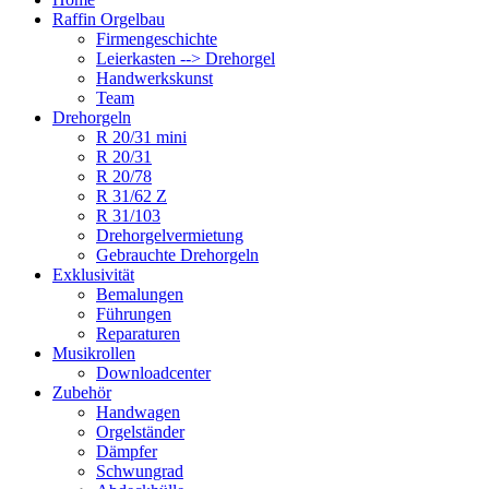
Raffin Orgelbau
Firmengeschichte
Leierkasten --> Drehorgel
Handwerkskunst
Team
Drehorgeln
R 20/31 mini
R 20/31
R 20/78
R 31/62 Z
R 31/103
Drehorgelvermietung
Gebrauchte Drehorgeln
Exklusivität
Bemalungen
Führungen
Reparaturen
Musikrollen
Downloadcenter
Zubehör
Handwagen
Orgelständer
Dämpfer
Schwungrad