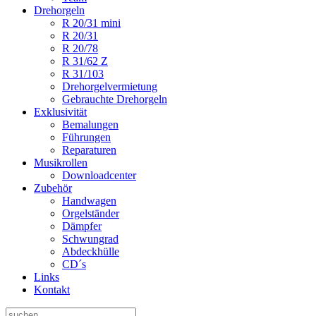
Drehorgeln
R 20/31 mini
R 20/31
R 20/78
R 31/62 Z
R 31/103
Drehorgelvermietung
Gebrauchte Drehorgeln
Exklusivität
Bemalungen
Führungen
Reparaturen
Musikrollen
Downloadcenter
Zubehör
Handwagen
Orgelständer
Dämpfer
Schwungrad
Abdeckhülle
CD´s
Links
Kontakt