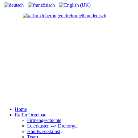
Home
Raffin Orgelbau
Firmengeschichte
Leierkasten --> Drehorgel
Handwerkskunst
Team